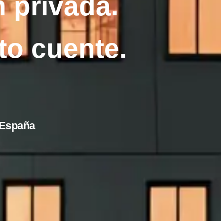
n privada.
o cuente.
 España