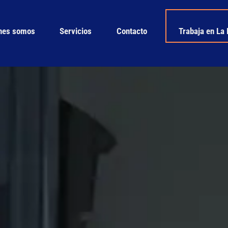
Back
To
nes somos
Servicios
Contacto
Trabaja en La 
Top