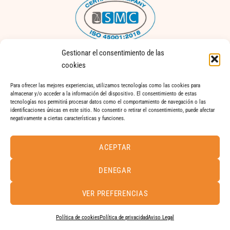
Gestionar el consentimiento de las
Gestión de Seguridad y Salud en el Trabajo
cookies
Para ofrecer las mejores experiencias, utilizamos tecnologías como las cookies para
almacenar y/o acceder a la información del dispositivo. El consentimiento de estas
tecnologías nos permitirá procesar datos como el comportamiento de navegación o las
identificaciones únicas en este sitio. No consentir o retirar el consentimiento, puede afectar
negativamente a ciertas características y funciones.
2023 © FactoríaGC
Aviso Legal
|
Política de gestión integral
|
Política de privacidad
|
ACEPTAR
Política de protección de datos
|
Política de cookies
|
Canal de
denuncias |
Memoria de Sostenibilidad |
Politica de seguridad de la
DENEGAR
información
Diseño web de la
Agencia Mussa Marketing
VER PREFERENCIAS
Política de cookies
Política de privacidad
Aviso Legal